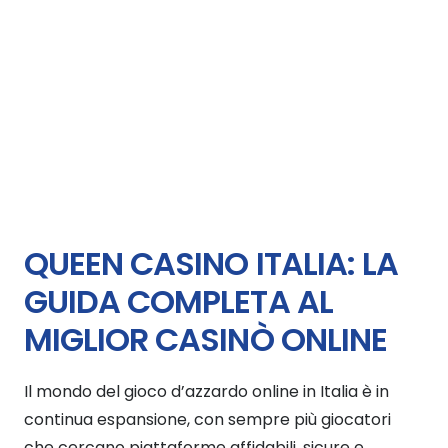
QUEEN CASINO ITALIA: LA
GUIDA COMPLETA AL
MIGLIOR CASINÒ ONLINE
Il mondo del gioco d’azzardo online in Italia è in
continua espansione, con sempre più giocatori
che cercano piattaforme affidabili, sicure e