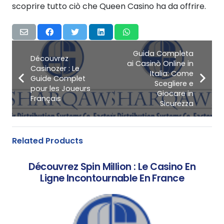
scoprire tutto ciò che Queen Casino ha da offrire.
Guida Completa
Découvrez
ai Casinò Online in
Casinozer : Le
Italia: Come
Guide Complet
Scegliere e
pour les Joueurs
Giocare in
Français
Sicurezza
Related Products
Découvrez Spin Million : Le Casino En
Ligne Incontournable En France