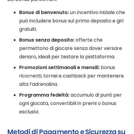
Bonus di benvenuto:
un incentivo iniziale che
può includere bonus sul primo deposito e giri
gratuiti.
Bonus senza deposito:
offerte che
permettono di giocare senza dover versare
denaro, ideali per testare la piattaforma.
Promozioni settimanali e mensili:
bonus
ricorrenti, tornei e cashback per mantenere
alta l’adrenalina.
Programma fedeltà:
accumulo di punti per
ogni giocata, convertibili in premi o bonus
esclusivi.
Metodi di Pagamento e Sicurezza su