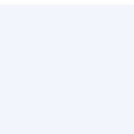
Sign Up to
Get Latest
Updates