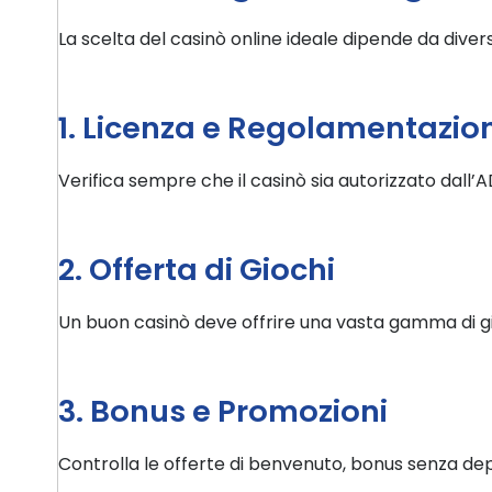
La scelta del casinò online ideale dipende da divers
1. Licenza e Regolamentazio
Verifica sempre che il casinò sia autorizzato dall’
2. Offerta di Giochi
Un buon casinò deve offrire una vasta gamma di gioc
3. Bonus e Promozioni
Controlla le offerte di benvenuto, bonus senza depos