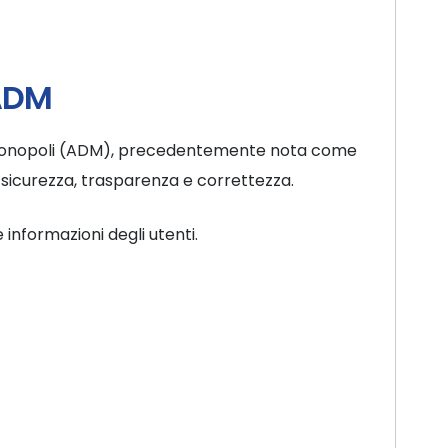
/ADM
 dei Monopoli (ADM), precedentemente nota come
i sicurezza, trasparenza e correttezza.
 informazioni degli utenti.