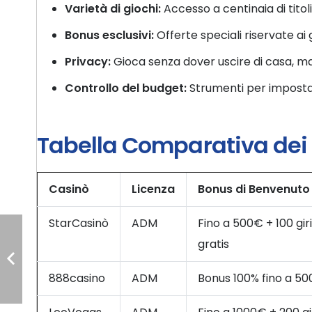
Varietà di giochi:
Accesso a centinaia di titoli 
Bonus esclusivi:
Offerte speciali riservate ai 
Privacy:
Gioca senza dover uscire di casa, m
Controllo del budget:
Strumenti per impostare
Tabella Comparativa dei C
Casinò
Licenza
Bonus di Benvenuto
StarCasinò
ADM
Fino a 500€ + 100 giri
gratis
888casino
ADM
Bonus 100% fino a 5