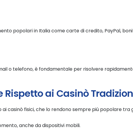
o popolari in Italia come carte di credito, PayPal, bonifi
t, email o telefono, è fondamentale per risolvere rapidamen
 Rispetto ai Casinò Tradizion
ai casinò fisici, che lo rendono sempre più popolare tra gli
mento, anche da dispositivi mobili.