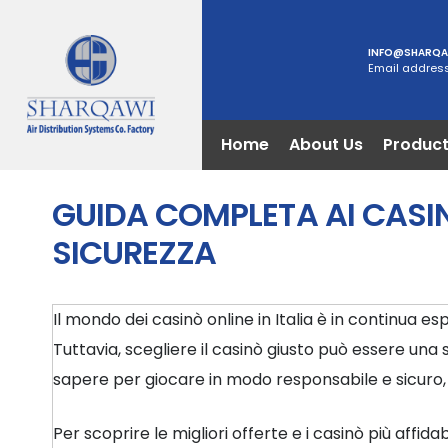
INFO@SHARQA
Email addres
Home
About Us
Produc
GUIDA COMPLETA AI CASINÒ
SICUREZZA
Il mondo dei casinò online in Italia è in continua e
Tuttavia, scegliere il casinò giusto può essere una
sapere per giocare in modo responsabile e sicuro, m
Per scoprire le migliori offerte e i casinò più affidabili