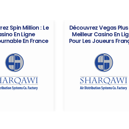
ez Spin Million : Le
Découvrez Vegas Plus 
sino En Ligne
Meilleur Casino En Li
ournable En France
Pour Les Joueurs Fran