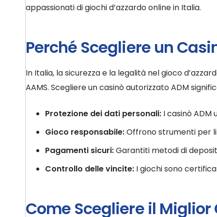
appassionati di giochi d’azzardo online in Italia.
Perché Scegliere un Cas
In Italia, la sicurezza e la legalità nel gioco d’
AAMS. Scegliere un casinò autorizzato ADM significa
Protezione dei dati personali:
I casinò ADM ut
Gioco responsabile:
Offrono strumenti per li
Pagamenti sicuri:
Garantiti metodi di deposito
Controllo delle vincite:
I giochi sono certifica
Come Scegliere il Miglior 