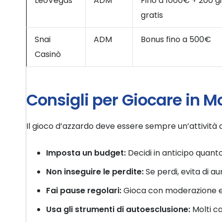
LeoVegas
ADM
Fino a 1000€ + 200 gi
gratis
Snai
ADM
Bonus fino a 500€
Casinò
Consigli per Giocare in 
Il gioco d’azzardo deve essere sempre un’attività d
Imposta un budget:
Decidi in anticipo quant
Non inseguire le perdite:
Se perdi, evita di 
Fai pause regolari:
Gioca con moderazione e p
Usa gli strumenti di autoesclusione:
Molti ca