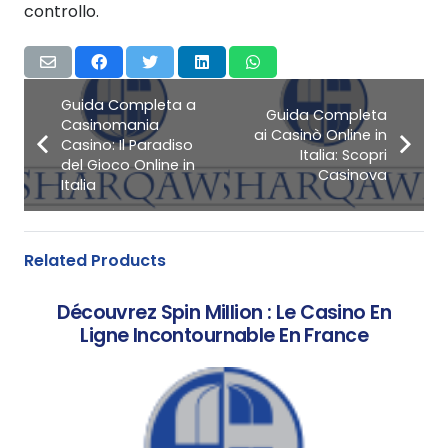
controllo.
Guida Completa a
Guida Completa
Casinomania
ai Casinò Online in
Casino: Il Paradiso
Italia: Scopri
del Gioco Online in
Casinova
Italia
Related Products
Découvrez Spin Million : Le Casino En
Ligne Incontournable En France