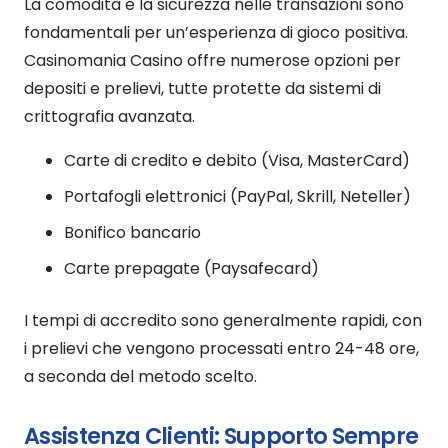
La comodità e la sicurezza nelle transazioni sono
fondamentali per un’esperienza di gioco positiva.
Casinomania Casino offre numerose opzioni per
depositi e prelievi, tutte protette da sistemi di
crittografia avanzata.
Carte di credito e debito (Visa, MasterCard)
Portafogli elettronici (PayPal, Skrill, Neteller)
Bonifico bancario
Carte prepagate (Paysafecard)
I tempi di accredito sono generalmente rapidi, con
i prelievi che vengono processati entro 24-48 ore,
a seconda del metodo scelto.
Assistenza Clienti: Supporto Sempre