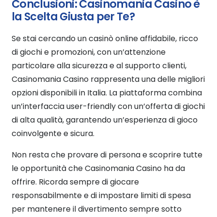
Conclusioni: Casinomania Casino è
la Scelta Giusta per Te?
Se stai cercando un casinò online affidabile, ricco
di giochi e promozioni, con un’attenzione
particolare alla sicurezza e al supporto clienti,
Casinomania Casino rappresenta una delle migliori
opzioni disponibili in Italia. La piattaforma combina
un’interfaccia user-friendly con un’offerta di giochi
di alta qualità, garantendo un’esperienza di gioco
coinvolgente e sicura.
Non resta che provare di persona e scoprire tutte
le opportunità che Casinomania Casino ha da
offrire. Ricorda sempre di giocare
responsabilmente e di impostare limiti di spesa
per mantenere il divertimento sempre sotto