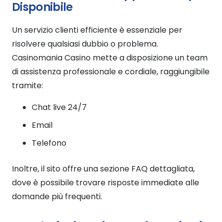
Disponibile
Un servizio clienti efficiente è essenziale per
risolvere qualsiasi dubbio o problema.
Casinomania Casino mette a disposizione un team
di assistenza professionale e cordiale, raggiungibile
tramite:
Chat live 24/7
Email
Telefono
Inoltre, il sito offre una sezione FAQ dettagliata,
dove è possibile trovare risposte immediate alle
domande più frequenti.