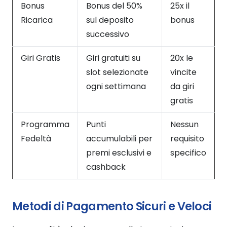
Bonus
Bonus del 50%
25x il
Ricarica
sul deposito
bonus
successivo
Giri Gratis
Giri gratuiti su
20x le
slot selezionate
vincite
ogni settimana
da giri
gratis
Programma
Punti
Nessun
Fedeltà
accumulabili per
requisito
premi esclusivi e
specifico
cashback
Metodi di Pagamento Sicuri e Veloci