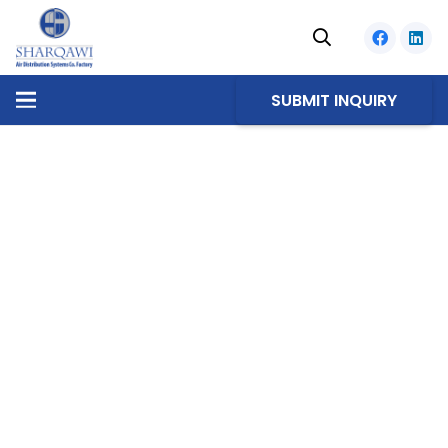
SUBMIT INQUIRY