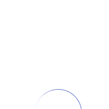
droid, tablettes
mmencer à jouer sur Dublinb
imple et rapide. Il suffit de suivre ces étapes :
 le formulaire avec vos informations personnelles.
mail.
a méthode de paiement qui vous convient.
r à jouer aux jeux proposés.